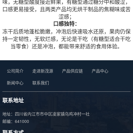
味，无糖型酸度接近鲜果，有糖型通过糖分中和酸涩，
口感更易接受，且两类产品均无烘干制品的焦糊味或苦
涩感；
口感独特：
冻干后质地蓬松脆嫩，冲泡后快速吸水还原，果肉仍保
持一定韧性，无软烂感，无论是干吃（有糖型适合干吃
当零食）还是冲泡，都能带来舒适的食用体验。
公司简介
走进新茂源
产品供应链
产品中心
新闻中心
联系我们
联系地址
地址：四川省内江市市中区凌家镇乌鸡冲村一社
邮编：641000
联系方式