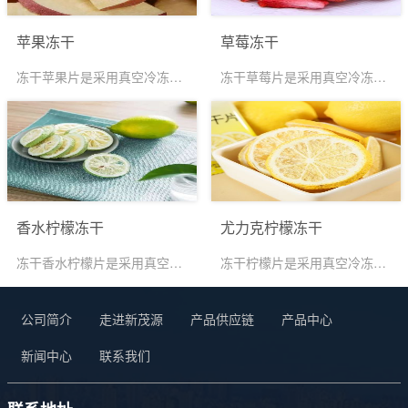
苹果冻干
草莓冻干
冻干苹果片是采用真空冷冻干燥技术加工的苹果制品，以新鲜成熟苹果为原料，经清洗、切片、低温冻干（去除 90% 以上水分）制成。表面干燥蓬松，无黏腻感，果肉纤维纹理清晰可见；口感酥脆轻盈，入口能尝到苹果本身的清甜风味，无传统烘干制品的硬韧感或焦糊味
冻干草莓片是采用真空冷冻干燥技术加工的草莓制品，以新鲜成熟草莓为原料，经清洗、去蒂、切片（部分保留整颗形态，切片厚度约 3-6 毫米）、低温冻干（去除 90% 以上水分）制成。成品呈自然鲜红色至浅红色（因冻干工艺保留果肉原色，无人工色素），表面干燥蓬松，无黏腻感，果肉纹理清晰可见。加工特点：核心采用 - 40℃至 - 50℃真空冻干工艺
香水柠檬冻干
尤力克柠檬冻干
冻干香水柠檬片是采用真空冷冻干燥技术加工的特色柠檬制品，以新鲜香水柠檬（果皮薄、香气浓郁的品种）为原料，经清洗、切片、低温冻干（去除 90% 以上水分）制成。成品呈自然淡黄绿色至浅黄棕色，表面干燥蓬松，无黏腻感，果皮纹理与果肉脉络清晰可见。
冻干柠檬片是采用真空冷冻干燥技术（低温冻干）加工而成的柠檬制品，以新鲜柠檬为原料，经清洗、切片、冻干（去除水分保留果肉结构）后制成。食用价值：冻干工艺最大程度保留新鲜柠檬的清新果香与酸甜风味，
公司简介
走进新茂源
产品供应链
产品中心
新闻中心
联系我们