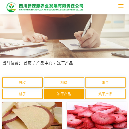
Tog
nav
当前位置：
首页
产品中心
冻干产品
柠檬
柑橘
李子
桃子
冻干产品
烘干产品